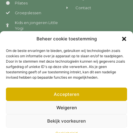
Pilates
Contact
Groepslessen
Kids en jongeren Little
Yogi
B2B en scholen
Beheer cookie toestemming
Om de beste ervaringen te bieden, gebruiken wij technologieën zoals
cookies om informatie over je apparaat op te slaan en/of te raadplegen.
Nieuwsbrief
Door in te stemmen met deze technologieën kunnen wij gegevens zoals
surfgedrag of unieke ID's op deze site verwerken. Als je geen
toestemming geeft of uw toestemming intrekt, kan dit een nadelige
invloed hebben op bepaalde functies en mogelijkheden.
Accepteren
INSCHRIJVEN
Weigeren
Bekijk voorkeuren
© Alle rechten voorbehouden - Door
NewFront